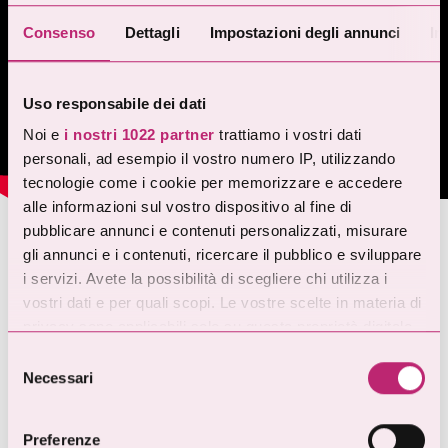
Consenso
Dettagli
Impostazioni degli annunci
In
Uso responsabile dei dati
Noi e
i nostri 1022 partner
trattiamo i vostri dati
personali, ad esempio il vostro numero IP, utilizzando
tecnologie come i cookie per memorizzare e accedere
alle informazioni sul vostro dispositivo al fine di
pubblicare annunci e contenuti personalizzati, misurare
gli annunci e i contenuti, ricercare il pubblico e sviluppare
“Ti porto in Marocco”
i servizi. Avete la possibilità di scegliere chi utilizza i
vostri dati e per quali scopi. Le vostre scelte in materia di
Io le carote non le ho mai amate granché. Sarà perché le
privacy sono applicabili solo su questa proprietà digitale
avevo sempre mangiate crude, in insalata, o perché mi
in cui avete effettuato le vostre scelte. È possibile
ricordavano sempre i periodi di dieta. Poi la svolta.
Selezione
modificare o revocare il proprio consenso in qualsiasi
Necessari
del
Decido di passare una settimana a Marrakech con
momento dalla Dichiarazione sui cookie o facendo clic
consenso
alcune amiche e, una sera all’ora dell’aperitivo, il
sull'icona di attivazione della privacy.
cameriere di un locale del centro ci porta una invitante
Preferenze