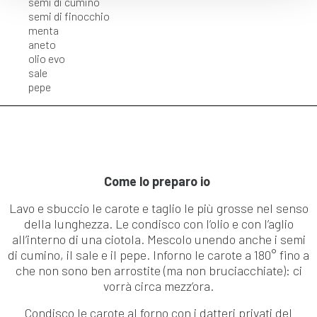
semi di cumino
con altre informazioni che ha fornito loro o che hanno
semi di finocchio
raccolto dal suo utilizzo dei loro servizi.
menta
aneto
olio evo
sale
pepe
Come lo preparo io
Lavo e sbuccio le carote e taglio le più grosse nel senso
della lunghezza. Le condisco con l’olio e con l’aglio
all’interno di una ciotola. Mescolo unendo anche i semi
di cumino, il sale e il pepe. Inforno le carote a 180° fino a
che non sono ben arrostite (ma non bruciacchiate): ci
vorrà circa mezz’ora.
Condisco le carote al forno con i datteri privati del