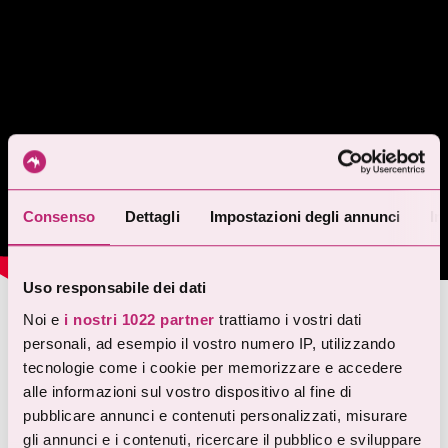
Consenso
Dettagli
Impostazioni degli annunci
In
Uso responsabile dei dati
Noi e
i nostri 1022 partner
trattiamo i vostri dati
personali, ad esempio il vostro numero IP, utilizzando
La Pettegola va in Cina
tecnologie come i cookie per memorizzare e accedere
alle informazioni sul vostro dispositivo al fine di
Lo so cosa stai pensando: “La Pettegola è andata anche
pubblicare annunci e contenuti personalizzati, misurare
in Cina?”. Ebbene sì, per un tour di degustazione
gli annunci e i contenuti, ricercare il pubblico e sviluppare