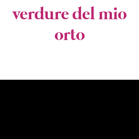
verdure del mio
orto