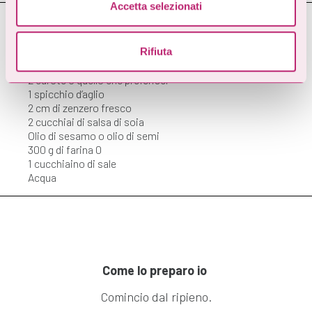
dalla Dichiarazione sui cookie.
Accetta selezionati
Cosa ti serve
Utilizziamo i cookie per personalizzare contenuti ed
Rifiuta
annunci, per fornire funzionalità dei social media e per
2 zucchine o altre verdure
analizzare il nostro traffico. Condividiamo inoltre
2 carote o quello che preferisci
informazioni sul modo in cui utilizza il nostro sito con i
1 spicchio d’aglio
nostri partner che si occupano di analisi dei dati web,
2 cm di zenzero fresco
2 cucchiai di salsa di soia
pubblicità e social media, i quali potrebbero combinarle
Olio di sesamo o olio di semi
con altre informazioni che ha fornito loro o che hanno
300 g di farina 0
raccolto dal suo utilizzo dei loro servizi.
1 cucchiaino di sale
Acqua
Come lo preparo io
Comincio dal ripieno.